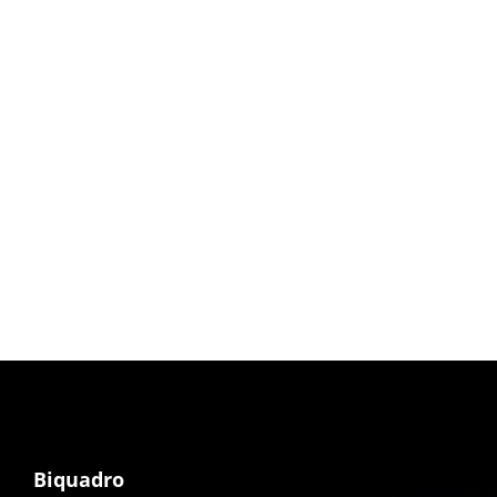
Aumentare sicurezza WordPress:
Guida definitiva 2016
Leggi & Norme
,
WordPress
5 Gennaio 2016
La sicurezza WordPress è un argomento
relativamente nuovo, in quanto è sempre
stato affrontato con leggerezza dalla quasi
totalità degli…
Leggi tutto...
Biquadro