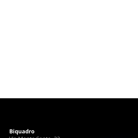
Istituto Salesiano “E. di Sardagna”
Grafic Design
,
Sito Web
Biquadro