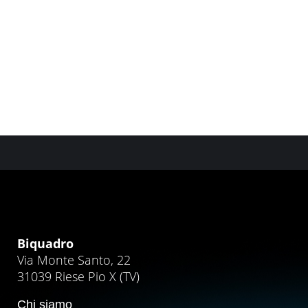
DEM & Newsletter
,
E-commerce
,
Google ADS
,
Grafic Design
,
Social Media Marketing
Biquadro
Via Monte Santo, 22
31039 Riese Pio X (TV)
Chi siamo