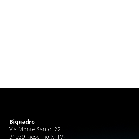
Seo e Prestashop – 5 consigli
E-commerce
,
Prestashop
,
SEO
2 Marzo 2015
Prestashop è il CMS Open Source più diffuso
al mondo, Wappalyzer infatti stima che oltre
un quarto di tutti gli…
Leggi tutto...
Biquadro
Via Monte Santo, 22
31039 Riese Pio X (TV)