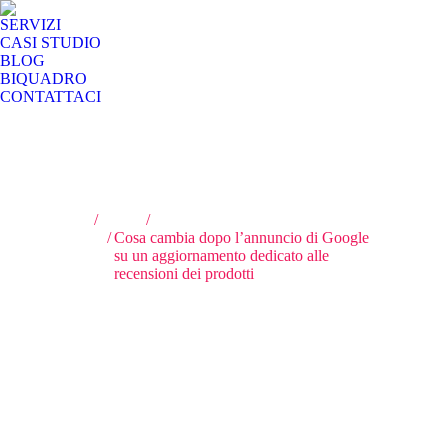
SERVIZI
CASI STUDIO
BLOG
BIQUADRO
CONTATTACI
Tu sei qui:
Home
E-commerce
Cosa cambia dopo l’annuncio di Google
su un aggiornamento dedicato alle
recensioni dei prodotti
Cosa cambia dopo
l’annuncio di Google su
un aggiornamento
dedicato alle recensioni
dei prodotti