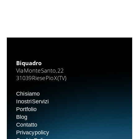
Biquadro
Via Monte Santo, 22
31039 Riese Pio X (TV)
Chi siamo
I nostri Servizi
Portfolio
Blog
Contatto
Privacy policy