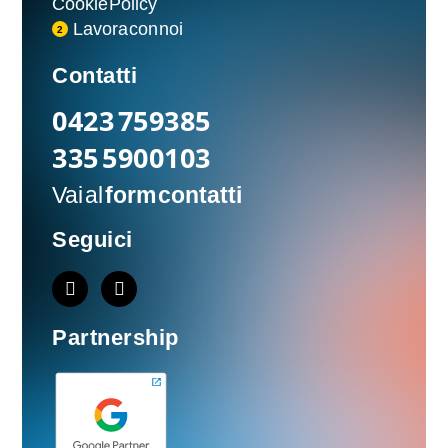
Cookie Policy
Lavora con noi
2
Contatti
0423 759385
335 5900103
Vai al
form contatti
Seguici
Partnership