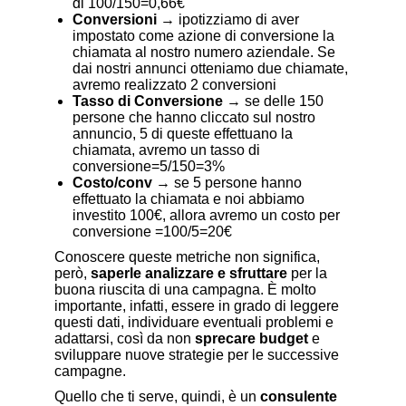
di 100/150=0,66€
Conversioni
→ ipotizziamo di aver
impostato come azione di conversione la
chiamata al nostro numero aziendale. Se
dai nostri annunci otteniamo due chiamate,
avremo realizzato 2 conversioni
Tasso di Conversione
→ se delle 150
persone che hanno cliccato sul nostro
annuncio, 5 di queste effettuano la
chiamata, avremo un tasso di
conversione=5/150=3%
Costo/conv
→ se 5 persone hanno
effettuato la chiamata e noi abbiamo
investito 100€, allora avremo un costo per
conversione =100/5=20€
Conoscere queste metriche non significa,
però,
saperle analizzare
e sfruttare
per la
buona riuscita di una campagna. È molto
importante, infatti, essere in grado di leggere
questi dati, individuare eventuali problemi e
adattarsi, così da non
sprecare budget
e
sviluppare nuove strategie per le successive
campagne.
Quello che ti serve, quindi, è un
consulente