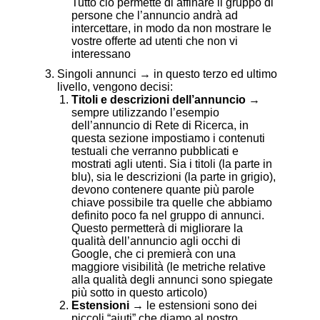
Tutto ciò permette di affinare il gruppo di
persone che l’annuncio andrà ad
intercettare, in modo da non mostrare le
vostre offerte ad utenti che non vi
interessano
Singoli annunci → in questo terzo ed ultimo
livello, vengono decisi:
Titoli e descrizioni dell’annuncio
→
sempre utilizzando l’esempio
dell’annuncio di Rete di Ricerca, in
questa sezione impostiamo i contenuti
testuali che verranno pubblicati e
mostrati agli utenti. Sia i titoli (la parte in
blu), sia le descrizioni (la parte in grigio),
devono contenere quante più parole
chiave possibile tra quelle che abbiamo
definito poco fa nel gruppo di annunci.
Questo permetterà di migliorare la
qualità dell’annuncio agli occhi di
Google, che ci premierà con una
maggiore visibilità (le metriche relative
alla qualità degli annunci sono spiegate
più sotto in questo articolo)
Estensioni
→ le estensioni sono dei
piccoli “aiuti” che diamo al nostro