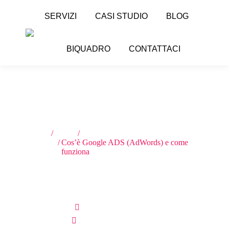
SERVIZI
CASI STUDIO
BLOG
BIQUADRO
CONTATTACI
Tu sei qui:
Home
E-commerce
Cos’è Google ADS (AdWords) e come
funziona
Cos’è Google ADS (AdWords) e come
funziona
Scritto da:
Davide Marcon
Pubblicato il
23 Marzo 2022