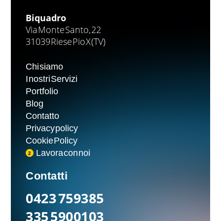
Biquadro
Via Monte Santo, 22
31039 Riese Pio X (TV)
Chi siamo
I nostri Servizi
Portfolio
Blog
Contatto
Privacy policy
Cookie Policy
Lavora con noi
2
Contatti
0423 759385
335 5900103