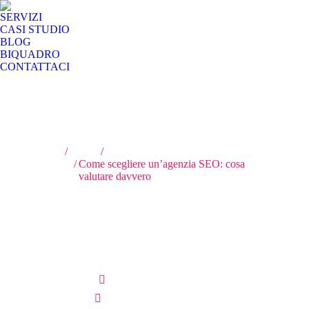
SERVIZI
CASI STUDIO
BLOG
BIQUADRO
CONTATTACI
Tu sei qui:
Home
SEO
Come scegliere un’agenzia SEO: cosa
valutare davvero
Come scegliere
un’agenzia SEO: cosa
valutare davvero
Scritto da:
Amministratore
Pubblicato il
29 Giugno 2026