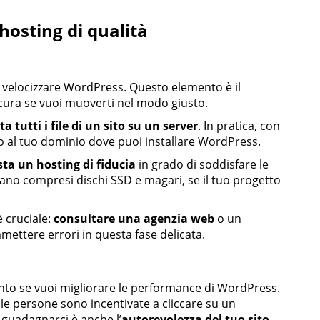
hosting di qualità
r velocizzare WordPress. Questo elemento è il
 cura se vuoi muoverti nel modo giusto.
a tutti i file di un sito su un server
. In pratica, con
to al tuo dominio dove puoi installare WordPress.
ta un hosting di fiducia
in grado di soddisfare le
siano compresi dischi SSD e magari, se il tuo progetto
è cruciale:
consultare una agenzia web
o un
mettere errori in questa fase delicata.
conto se vuoi migliorare le performance di WordPress.
 le persone sono incentivate a cliccare su un
guadagnarci è anche l’
autorevolezza del tuo sito