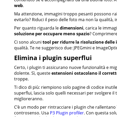
web
.
Ma attenzione, immagini troppo pesanti possono ral
evitarlo? Riduci il peso delle foto ma non la qualità, 
Per quanto riguarda le
dimensioni
, carica le immagi
soluzione per occupare meno spazio
? Comprimere 
Ci sono alcuni
tool per ridurre la risoluzione dell
qualità. Te ne suggerisco due: JPEGmini e ImageOpt
Elimina i plugin superflui
Certo, i plugin ti assicurano nuove funzionalità e m
dolente. Sì, queste
estensioni ostacolano il corre
troppe.
Ti dico di più: riempiono solo pagine di codice inutil
superflui, lascia solo quelli necessari per svolgere il
miglioreranno.
C’è un modo per rintracciare i plugin che rallentano
controsenso. Usa
P3 Plugin profiler
. Con questa soluz