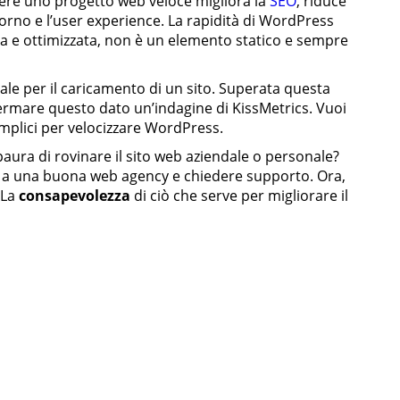
Avere uno progetto web veloce migliora la
SEO
, riduce
itorno e l’user experience. La rapidità di WordPress
 e ottimizzata, non è un elemento statico e sempre
ale per il caricamento di un sito. Superata questa
nfermare questo dato un’indagine di KissMetrics. Vuoi
mplici per velocizzare WordPress.
paura di rovinare il sito web aziendale o personale?
rti a una buona web agency e chiedere supporto. Ora,
 La
consapevolezza
di ciò che serve per migliorare il