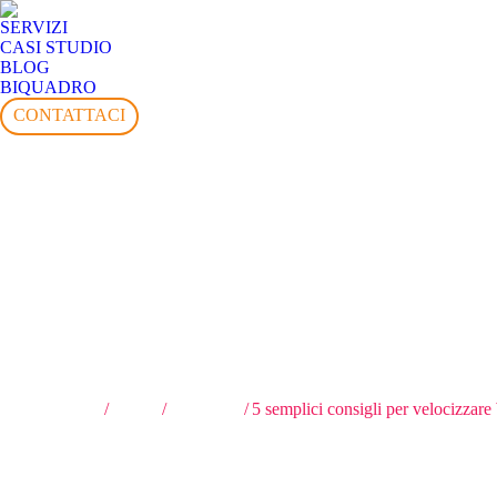
SERVIZI
CASI STUDIO
BLOG
BIQUADRO
CONTATTACI
Tu sei qui:
Home
Siti Web
5 semplici consigli per velocizzar
5 semplici consigli per velociz