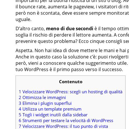
importanti per la buona riuscita di un sito o blog. 
il bounce rate, aumenta le pageview, i visitatori di r
però non è scontata, deve essere sempre monitorata
uguale.
D’altro canto,
meno di due secondi
è il tempo ottim
soglia il rischio di perdere il lettore aumenta. A co
prevenire questo problema? Ecco cinque consigli se
Aspetta. Non hai idea di dove mettere le mani e hai 
Anche in questo caso la soluzione c’è: puoi rivolge
però, vieni a conoscere qualche suggerimento utile.
tuo WordPress è il primo passo verso il successo.
Contenuto
1
Velocizzare WordPress: scegli un hosting di qualità
2
Ottimizza le immagini
3
Elimina i plugin superflui
4
Utilizza un template premium
5
Togli i widget inutili dalla sidebar
6
Strumenti per testare la velocità di WordPress
7
Velocizzare WordPress: il tuo punto di vista