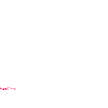
e WordPress
zare WordPress