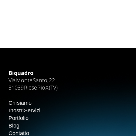
Biquadro
Via Monte Santo, 22
31039 Riese Pio X (TV)
Chi siamo
I nostri Servizi
Portfolio
Blog
Contatto