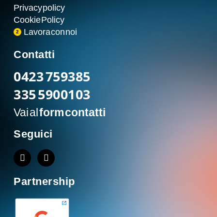
Privacy policy
Cookie Policy
Lavora con noi
2
Contatti
0423 759385
335 5900103
Vai al
form contatti
Seguici
Partnership