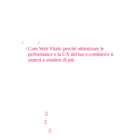
Tu sei qui:
Home
E-commerce
Core Web Vitals: perché ottimizzare le
performance e la UX del tuo e-commerce ti
aiuterà a vendere di più
Core Web Vitals: perché
ottimizzare le performance e
la UX del tuo e-commerce ti
aiuterà a vendere di più
Scritto da:
Davide Marcon
Pubblicato il
1 Giugno 2021
E-commerce
,
Siti Web