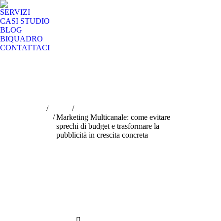
SERVIZI
CASI STUDIO
BLOG
BIQUADRO
CONTATTACI
Tu sei qui:
Home
Digital Advertising
Marketing Multicanale: come evitare
sprechi di budget e trasformare la
pubblicità in crescita concreta
Marketing Multicanale: come
evitare sprechi di budget e
trasformare la pubblicità in
crescita concreta
Scritto da:
Amministratore