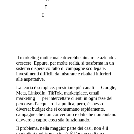
Pubblicato il
18 Marzo 2026
Digital Advertising
,
E-commerce
Il marketing multicanale dovrebbe aiutare le aziende a
crescere. Eppure, per molte realtà, si trasforma in un
sistema dispersivo fatto di campagne scollegate,
investimenti difficili da misurare e risultati inferiori
alle aspettative.
La teoria è semplice: presidiare più canali — Google,
Meta, LinkedIn, TikTok, marketplace, email
marketing — per intercettare clienti in ogni fase del
percorso d’acquisto. La pratica, però, è spesso
diversa: budget che si consumano rapidamente,
campagne che non convertono e dati che non aiutano
davvero a capire cosa stia funzionando.
Il problema, nella maggior parte dei casi, non è il
marketing multicanale in sé. È l’assenza di una